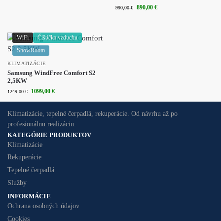
890,00
€
990,00
€
WiFi
Čištička vzduchu
ShowRoom
KLIMATIZÁCIE
Samsung WindFree Comfort S2
2,5KW
1099,00
€
1249,00
€
Klimatizácie, tepelné čerpadlá, rekuperácie. Od návrhu až po
profesionálnu realizáciu.
KATEGÓRIE PRODUKTOV
Klimatizácie
Rekuperácie
Tepelné čerpadlá
Služby
INFORMÁCIE
Ochrana osobných údajov
Cookies