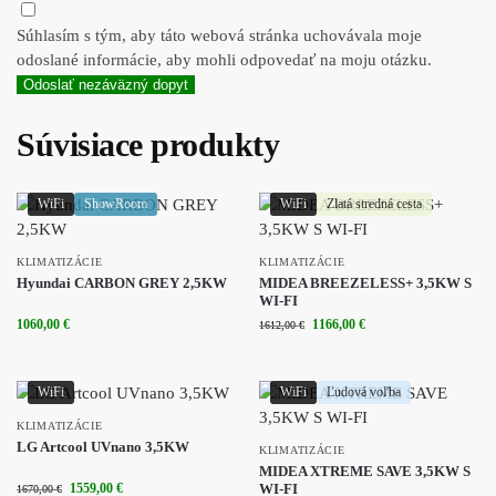
Súhlasím s tým, aby táto webová stránka uchovávala moje
odoslané informácie, aby mohli odpovedať na moju otázku.
Odoslať nezáväzný dopyt
Súvisiace produkty
WiFi
ShowRoom
WiFi
Zlatá stredná cesta
KLIMATIZÁCIE
KLIMATIZÁCIE
Hyundai CARBON GREY 2,5KW
MIDEA BREEZELESS+ 3,5KW S
WI-FI
1060,00
€
1166,00
€
1612,00
€
WiFi
WiFi
Ľudová voľba
KLIMATIZÁCIE
LG Artcool UVnano 3,5KW
KLIMATIZÁCIE
MIDEA XTREME SAVE 3,5KW S
1559,00
€
WI-FI
1670,00
€