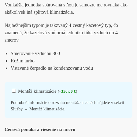
Vonkajšia jednotka spárovaná s ňou je samozrejme rovnaká ako
akákoľvek iná splitová klimatizácia.
Najbežnejším typom je takzvaný 4-cestný kazetový typ, čo
znamená, že kazetová vnútorná jednotka fúka vzduch do 4
smerov
Smerovanie vzduchu 360
Režim turbo
Vstavané čerpadlo na kondenzovanú vodu
Montáž klimatizácie
(
+
350,00
€
)
Podrobné informácie o rozsahu montáže a cenách nájdete v sekcii
Služby → Montáž klimatizácie.
Cenová ponuka a riešenie na mieru