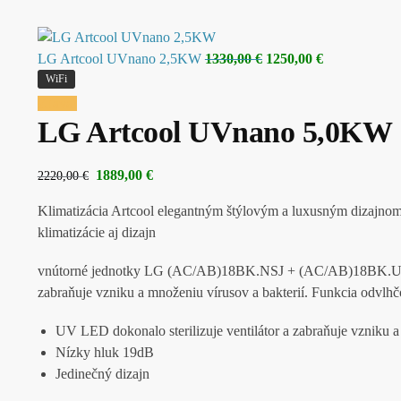
LG Artcool UVnano 2,5KW
1330,00
€
1250,00
€
WiFi
Zľava!
LG Artcool UVnano 5,0KW
1889,00
€
2220,00
€
Klimatizácia Artcool elegantným štýlovým a luxusným dizajnom,
klimatizácie aj dizajn
vnútorné jednotky LG (AC/AB)18BK.NSJ + (AC/AB)18BK.UA3 sú
zabraňuje vzniku a množeniu vírusov a bakterií. Funkcia odvlhč
UV LED dokonalo sterilizuje ventilátor a zabraňuje vzniku a
Nízky hluk 19dB
Jedinečný dizajn