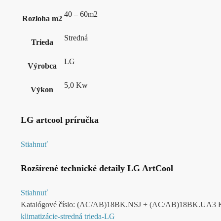
40 – 60m2
Rozloha m2
Stredná
Trieda
LG
Výrobca
5,0 Kw
Výkon
LG artcool príručka
Stiahnuť
Rozšírené technické detaily LG ArtCool
Stiahnuť
Katalógové číslo:
(AC/AB)18BK.NSJ + (AC/AB)18BK.UA3
klimatizácie-stredná trieda-LG