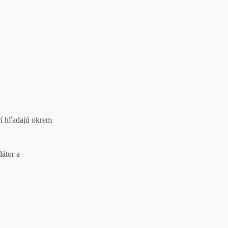
rí hľadajú okrem
átor a