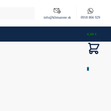
Vyhľadávanie
info@klimazone.sk
0918 866 929
0,00
€
0