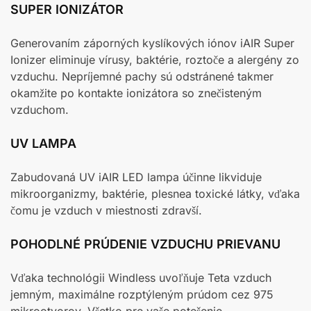
SUPER IONIZÁTOR
Generovaním záporných kyslíkových iónov iAIR Super
Ionizer eliminuje vírusy, baktérie, roztoče a alergény zo
vzduchu. Nepríjemné pachy sú odstránené takmer
okamžite po kontakte ionizátora so znečisteným
vzduchom.
UV LAMPA
Zabudovaná UV iAIR LED lampa účinne likviduje
mikroorganizmy, baktérie, plesnea toxické látky, vďaka
čomu je vzduch v miestnosti zdravší.
POHODLNÉ PRÚDENIE VZDUCHU PRIEVANU
Vďaka technológii Windless uvoľňuje Teta vzduch
jemným, maximálne rozptýleným prúdom cez 975