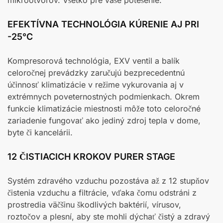
mikrootvorov. Všetko pre vaše potešenie.
EFEKTÍVNA TECHNOLÓGIA KÚRENIE AJ PRI
-25°C
Kompresorová technológia, EXV ventil a balík
celoročnej prevádzky zaručujú bezprecedentnú
účinnosť klimatizácie v režime vykurovania aj v
extrémnych poveternostných podmienkach. Okrem
funkcie klimatizácie miestnosti môže toto celoročné
zariadenie fungovať ako jediný zdroj tepla v dome,
byte či kancelárii.
12 ČISTIACICH KROKOV PURER STAGE
Systém zdravého vzduchu pozostáva až z 12 stupňov
čistenia vzduchu a filtrácie, vďaka čomu odstráni z
prostredia väčšinu škodlivých baktérií, vírusov,
roztočov a plesní, aby ste mohli dýchať čistý a zdravý