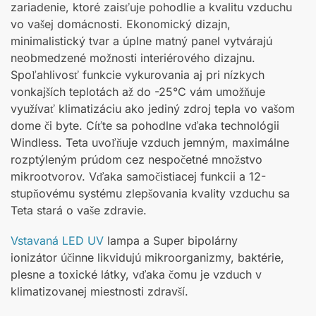
zariadenie, ktoré zaisťuje pohodlie a kvalitu vzduchu
vo vašej domácnosti. Ekonomický dizajn,
minimalistický tvar a úplne matný panel vytvárajú
neobmedzené možnosti interiérového dizajnu.
Spoľahlivosť funkcie vykurovania aj pri nízkych
vonkajších teplotách až do -25°C vám umožňuje
využívať klimatizáciu ako jediný zdroj tepla vo vašom
dome či byte. Cíťte sa pohodlne vďaka technológii
Windless. Teta uvoľňuje vzduch jemným, maximálne
rozptýleným prúdom cez nespočetné množstvo
mikrootvorov. Vďaka samočistiacej funkcii a 12-
stupňovému systému zlepšovania kvality vzduchu sa
Teta stará o vaše zdravie.
Vstavaná LED UV
lampa a Super bipolárny
ionizátor účinne likvidujú mikroorganizmy, baktérie,
plesne a toxické látky, vďaka čomu je vzduch v
klimatizovanej miestnosti zdravší.