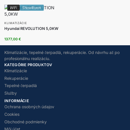
WiFi
ShowRoom
KLIMATIZÁCIE
Hyundai REVOLUTION 5,0KW
1377,00
€
Klimatizácie, tepelné čerpadlá, rekuperácie. Od návrhu až po
profesionálnu realizáciu.
KATEGÓRIE PRODUKTOV
Klimatizácie
Rekuperácie
Tepelné čerpadlá
Služby
INFORMÁCIE
Ochrana osobných údajov
Cookies
Obchodné podmienky
Môj účet