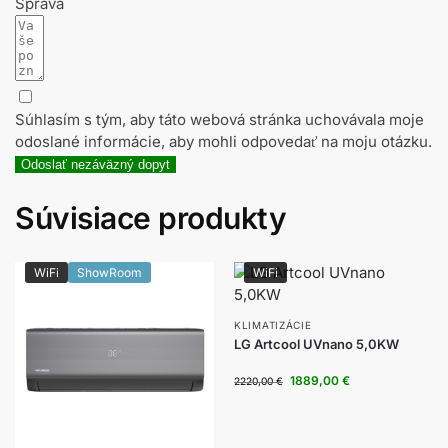
Správa
Súhlasím s tým, aby táto webová stránka uchovávala moje
odoslané informácie, aby mohli odpovedať na moju otázku.
Odoslať nezáväzný dopyt
Súvisiace produkty
WiFi
ShowRoom
WiFi
KLIMATIZÁCIE
LG Artcool UVnano 5,0KW
1889,00
€
2220,00
€