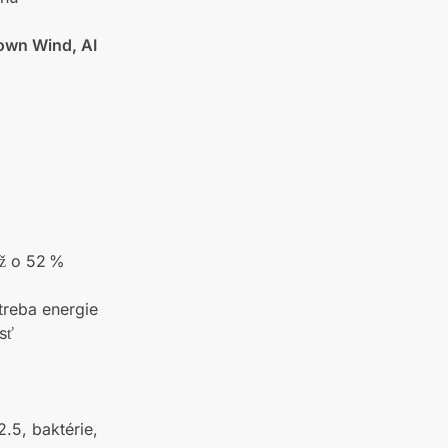
own Wind, AI
až o 52 %
treba energie
sť
.5, baktérie,