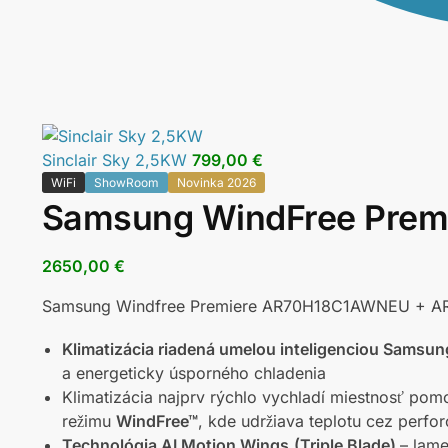
Sinclair Sky 2,5KW
799,00
€
WiFi
ShowRoom
Novinka 2026
Samsung WindFree Prem
2650,00
€
Samsung Windfree Premiere AR70H18C1AWNEU + 
Klimatizácia riadená umelou inteligenciou Samsu
a energeticky úsporného chladenia
Klimatizácia najprv rýchlo vychladí miestnosť pom
režimu
WindFree™
, kde udržiava teplotu cez perf
Technológia AI Motion Wings
(Triple Blade)
– lame