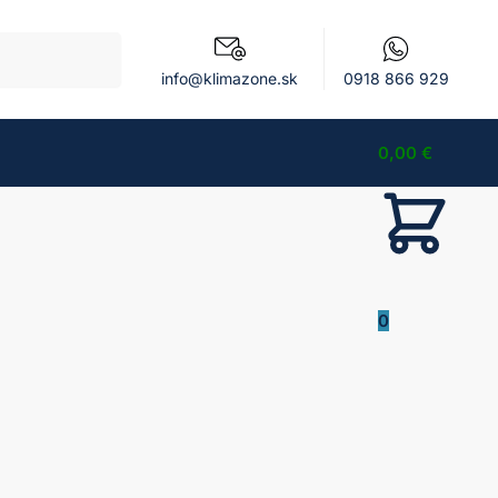
Vyhľadávanie
info@klimazone.sk
0918 866 929
0,00
€
0