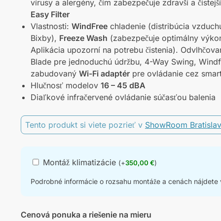
vírusy a alergény, čím zabezpečuje zdravší a čistej
Easy Filter
Vlastnosti:
WindFree
chladenie (distribúcia vzduch
Bixby),
Freeze Wash
(zabezpečuje optimálny výkon 
Aplikácia upozorní na potrebu čistenia). Odvlhčo
Blade pre jednoduchú údržbu, 4-Way Swing, Windfr
zabudovaný
Wi-Fi adaptér
pre ovládanie cez smart
Hlučnosť modelov
16 – 45 dBA
Diaľkové infračervené ovládanie súčasťou balenia
Tento produkt si viete pozrieť v
ShowRoom Bratisla
Montáž klimatizácie
(
+
350,00
€
)
Podrobné informácie o rozsahu montáže a cenách nájdete v
Cenová ponuka a riešenie na mieru