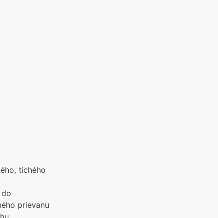
ného, tichého
 do
ného prievanu
chu