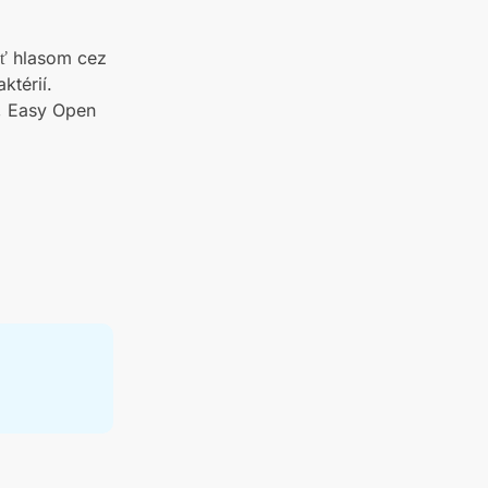
ť hlasom cez
ktérií.
e, Easy Open