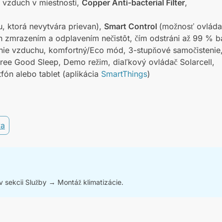
ší vzduch v miestnosti,
Copper Anti-bacterial Filter
,
u, ktorá nevytvára prievan),
Smart Control
(možnosť ovláda
zmrazením a odplavením nečistôt, čím odstráni až 99 % ba
vanie vzduchu, komfortný/Eco mód, 3-stupňové samočisteni
ee Good Sleep, Demo režim, diaľkový ovládač Solarcell,
fón alebo tablet (aplikácia
SmartThings
)
va
 sekcii Služby → Montáž klimatizácie.