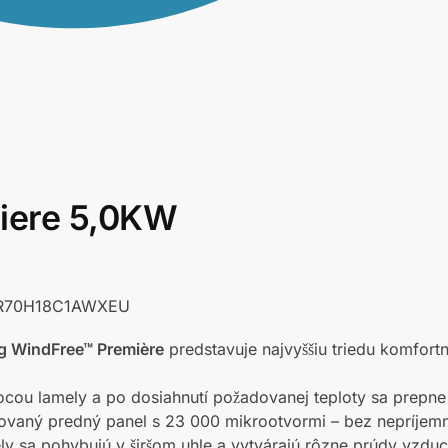
iere 5,0KW
AR70H18C1AWXEU
ng WindFree™ Première
predstavuje najvyššiu triedu komfort
ocou lamely a po dosiahnutí požadovanej teploty sa prepne
orovaný predný panel s 23 000 mikrootvormi – bez nepríjem
ly sa pohybujú v širšom uhle a vytvárajú rôzne prúdy vzdu