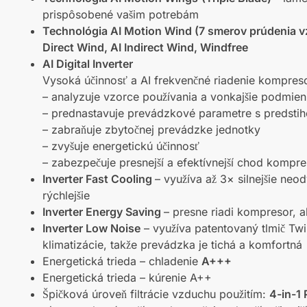
prispôsobené vašim potrebám
Technológia AI Motion Wind (7 smerov prúdenia 
Direct Wind, AI Indirect Wind, Windfree
AI Digital Inverter
Vysoká účinnosť a AI frekvenčné riadenie kompreso
– analyzuje vzorce používania a vonkajšie podmie
– prednastavuje prevádzkové parametre s predsti
– zabraňuje zbytočnej prevádzke jednotky
– zvyšuje energetickú účinnosť
– zabezpečuje presnejší a efektívnejší chod kompre
Inverter Fast Cooling
– využíva až 3× silnejšie n
rýchlejšie
Inverter Energy Saving
– presne riadi kompresor, a
Inverter Low Noise
– využíva patentovaný tlmič Twin
klimatizácie, takže prevádzka je tichá a komfortná
Energetická trieda – chladenie
A+++
Energetická trieda – kúrenie A++
Špičková úroveň filtrácie vzduchu použitím:
4-in-1 