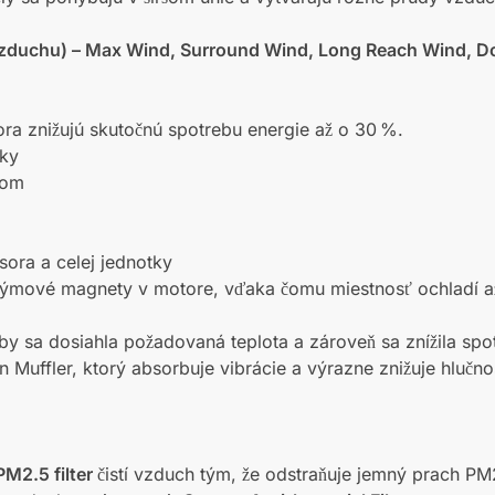
vzduchu) – Max Wind, Surround Wind, Long Reach Wind, D
ra znižujú skutočnú spotrebu energie až o 30 %.
nky
hom
sora a celej jednotky
eodýmové magnety v motore, vďaka čomu miestnosť ochladí 
by sa dosiahla požadovaná teplota a zároveň sa znížila spo
 Muffler, ktorý absorbuje vibrácie a výrazne znižuje hlučno
PM2.5 filter
čistí vzduch tým, že odstraňuje jemný prach PM2