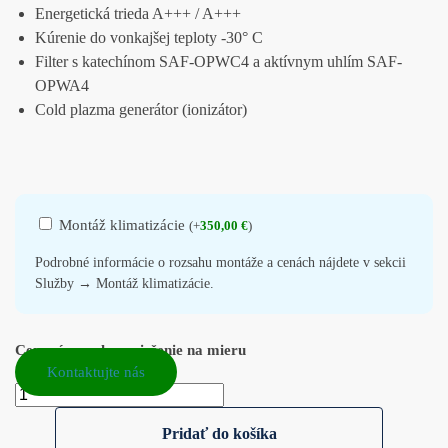
Energetická trieda A+++ / A+++
Kúrenie do vonkajšej teploty -30° C
Filter s katechínom SAF-OPWC4 a aktívnym uhlím SAF-
OPWA4
Cold plazma generátor (ionizátor)
Montáž klimatizácie
(
+
350,00
€
)
Podrobné informácie o rozsahu montáže a cenách nájdete v sekcii
Služby → Montáž klimatizácie.
Cenová ponuka a riešenie na mieru
Kontaktujte nás
Pridať do košíka