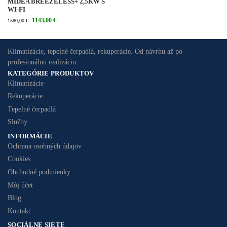
MIDEA BREEZELESS+ 2,5KW S
WI-FI
1143,00
€
1580,00
€
Klimatizácie, tepelné čerpadlá, rekuperácie. Od návrhu až po
profesionálnu realizáciu.
KATEGÓRIE PRODUKTOV
Klimatizácie
Rekuperácie
Tepelné čerpadlá
Služby
INFORMÁCIE
Ochrana osobných údajov
Cookies
Obchodné podmienky
Môj účet
Blog
Kontakt
SOCIÁLNE SIETE