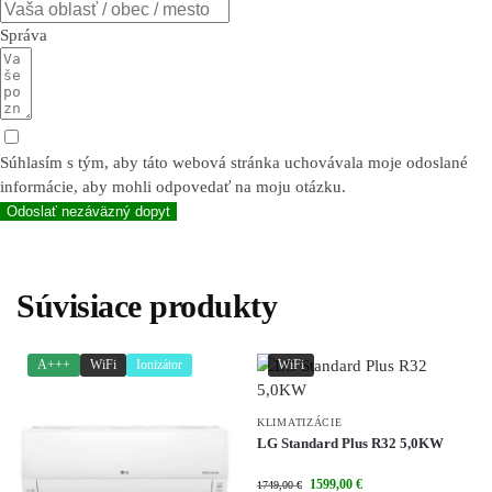
Správa
Súhlasím s tým, aby táto webová stránka uchovávala moje odoslané
informácie, aby mohli odpovedať na moju otázku.
Odoslať nezáväzný dopyt
Súvisiace produkty
A+++
WiFi
Ionizátor
WiFi
KLIMATIZÁCIE
LG Standard Plus R32 5,0KW
1599,00
€
1749,00
€