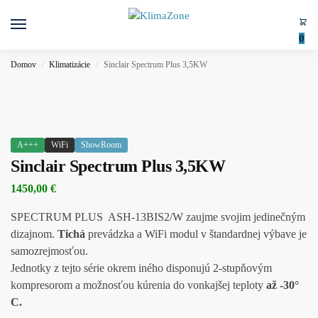
0
Domov
Klimatizácie
Sinclair Spectrum Plus 3,5KW
/
/
A+++
WiFi
ShowRoom
Sinclair Spectrum Plus 3,5KW
1450,00
€
SPECTRUM PLUS ASH-13BIS2/W zaujme svojim jedinečným
dizajnom.
Tichá
prevádzka a WiFi modul v štandardnej výbave je
samozrejmosťou.
Jednotky z tejto série okrem iného disponujú 2-stupňovým
kompresorom a možnosťou kúrenia do vonkajšej teploty
až -30°
C.