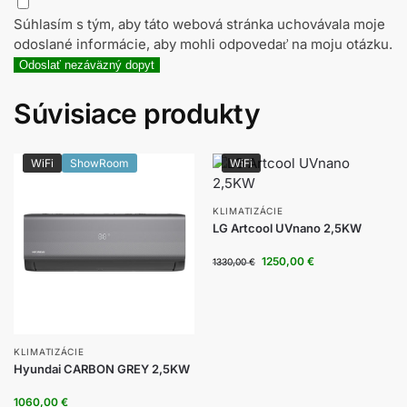
Súhlasím s tým, aby táto webová stránka uchovávala moje
odoslané informácie, aby mohli odpovedať na moju otázku.
Odoslať nezáväzný dopyt
Súvisiace produkty
WiFi
ShowRoom
WiFi
KLIMATIZÁCIE
LG Artcool UVnano 2,5KW
1250,00
€
1330,00
€
KLIMATIZÁCIE
Hyundai CARBON GREY 2,5KW
1060,00
€