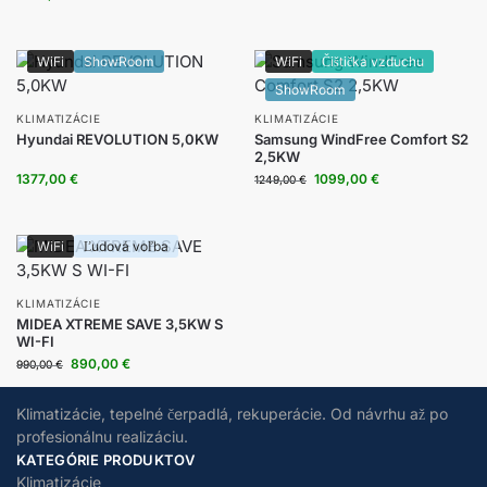
WiFi
ShowRoom
WiFi
Čištička vzduchu
ShowRoom
KLIMATIZÁCIE
KLIMATIZÁCIE
Hyundai REVOLUTION 5,0KW
Samsung WindFree Comfort S2
2,5KW
1377,00
€
1099,00
€
1249,00
€
WiFi
Ľudová voľba
KLIMATIZÁCIE
MIDEA XTREME SAVE 3,5KW S
WI-FI
890,00
€
990,00
€
Klimatizácie, tepelné čerpadlá, rekuperácie. Od návrhu až po
profesionálnu realizáciu.
KATEGÓRIE PRODUKTOV
Klimatizácie