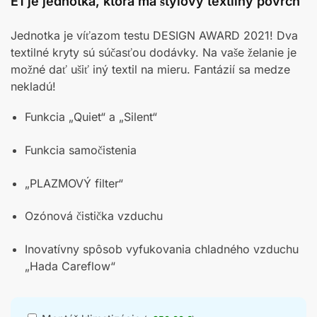
E1 je jednotka, ktorá má štýlový textilný povrch
Jednotka je víťazom testu DESIGN AWARD 2021! Dva
textilné kryty sú súčasťou dodávky. Na vaše želanie je
možné dať ušiť iný textil na mieru. Fantázií sa medze
nekladú!
Funkcia „Quiet“ a „Silent“
Funkcia samočistenia
„PLAZMOVÝ filter“
Ozónová čistička vzduchu
Inovatívny spôsob vyfukovania chladného vzduchu
„Hada Careflow“