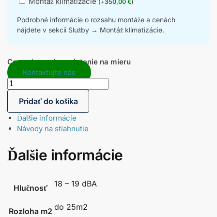
Montáž klimatizácie
(
+
350,00
€
)
Podrobné informácie o rozsahu montáže a cenách
nájdete v sekcii Služby → Montáž klimatizácie.
Cenová ponuka a riešenie na mieru
Kontaktujte nás
Pridať do košíka
Ďalšie informácie
Návody na stiahnutie
Ďalšie informácie
18 – 19 dBA
Hlučnosť
do 25m2
Rozloha m2