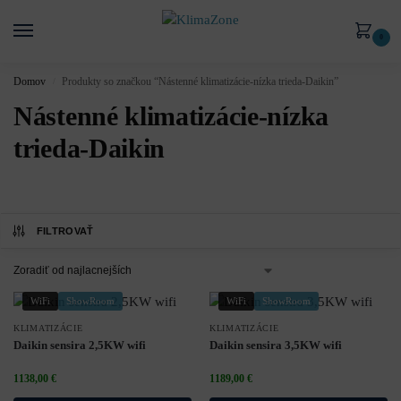
0
Domov
Produkty so značkou “Nástenné klimatizácie-nízka trieda-Daikin”
/
Nástenné klimatizácie-nízka
trieda-Daikin
FILTROVAŤ
WiFi
ShowRoom
WiFi
ShowRoom
KLIMATIZÁCIE
KLIMATIZÁCIE
Daikin sensira 2,5KW wifi
Daikin sensira 3,5KW wifi
1138,00
€
1189,00
€