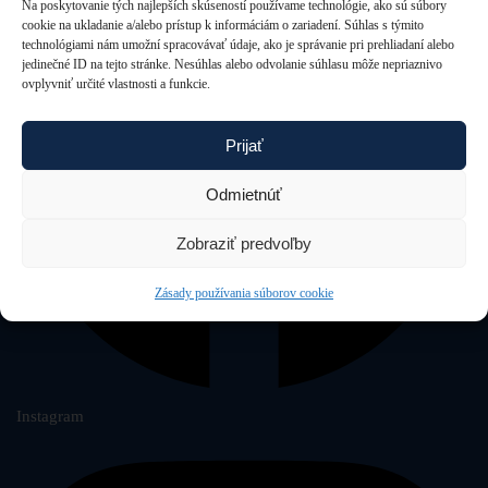
Na poskytovanie tých najlepších skúseností používame technológie, ako sú súbory
cookie na ukladanie a/alebo prístup k informáciám o zariadení. Súhlas s týmito
technológiami nám umožní spracovávať údaje, ako je správanie pri prehliadaní alebo
jedinečné ID na tejto stránke. Nesúhlas alebo odvolanie súhlasu môže nepriaznivo
ovplyvniť určité vlastnosti a funkcie.
Prijať
Odmietnúť
Zobraziť predvoľby
Zásady používania súborov cookie
Instagram