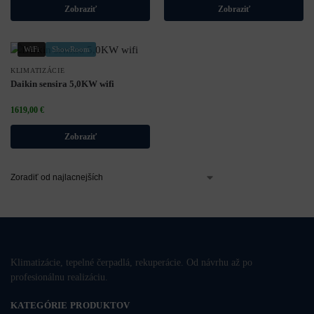
Zobraziť
Zobraziť
WiFi
ShowRoom
KLIMATIZÁCIE
Daikin sensira 5,0KW wifi
1619,00
€
Zobraziť
Klimatizácie, tepelné čerpadlá, rekuperácie. Od návrhu až po
profesionálnu realizáciu.
KATEGÓRIE PRODUKTOV