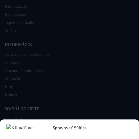
Klimatizácie
Rekuperácie
Tepelné čerpadlá
Služby
INFORMÁCIE
Ochrana osobných údajov
Cookies
Obchodné podmienky
Môj účet
Blog
Kontakt
SOCIÁLNE SIETE
Facebook
Spravovať Súhlas