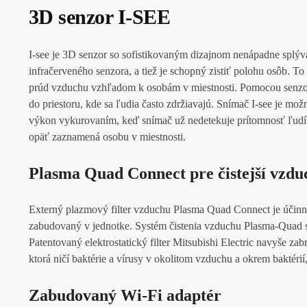
3D senzor I-SEE
I-see je 3D senzor so sofistikovaným dizajnom nenápadne splýva
infračerveného senzora, a tiež je schopný zistiť polohu osôb.
prúd vzduchu vzhľadom k osobám v miestnosti. Pomocou senz
do priestoru, kde sa ľudia často zdržiavajú. Snímač I-see je mož
výkon vykurovaním, keď snímač už nedetekuje prítomnosť ľudí
opäť zaznamená osobu v miestnosti.
Plasma Quad Connect pre čistejší vzdu
Externý plazmový filter vzduchu Plasma Quad Connect je účinný
zabudovaný v jednotke. Systém čistenia vzduchu Plasma-Quad s
Patentovaný elektrostatický filter Mitsubishi Electric navyše z
ktorá ničí baktérie a vírusy v okolitom vzduchu a okrem baktérií
Zabudovaný Wi-Fi adaptér