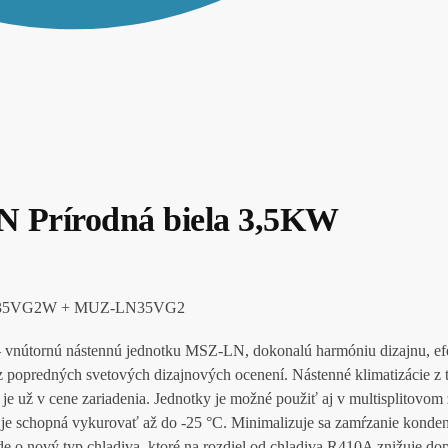
 Prírodná biela 3,5KW
-LN35VG2W + MUZ-LN35VG2
– vnútornú nástennú jednotku MSZ-LN, dokonalú harmóniu dizajnu, efek
redných svetových dizajnových ocenení. Nástenné klimatizácie z t
je už v cene zariadenia. Jednotky je možné použiť aj v multisplitovom 
 je schopná vykurovať až do -25 °C. Minimalizuje sa zamŕzanie konde
de o nový typ chladiva, ktoré na rozdiel od chladiva R410A znižuje do