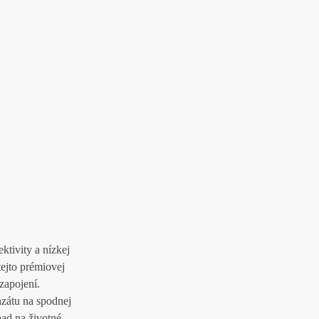
tivity a nízkej
ejto prémiovej
zapojení.
nzátu na spodnej
pad na životné