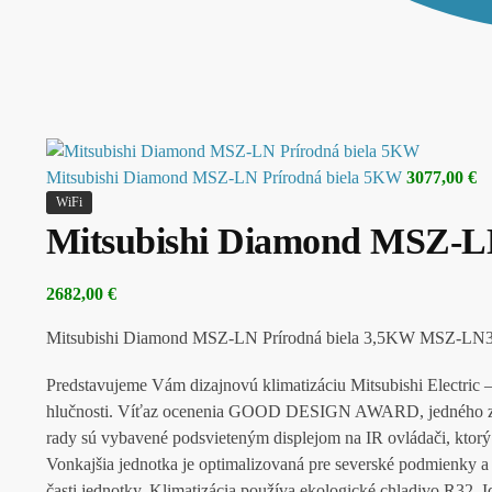
Mitsubishi Diamond MSZ-LN Prírodná biela 5KW
3077,00
€
WiFi
Mitsubishi Diamond MSZ-LN
2682,00
€
Mitsubishi Diamond MSZ-LN Prírodná biela 3,5KW MSZ
Predstavujeme Vám dizajnovú klimatizáciu Mitsubishi Electric 
hlučnosti. Víťaz ocenenia GOOD DESIGN AWARD, jedného z pop
rady sú vybavené podsvieteným displejom na IR ovládači, ktorý 
Vonkajšia jednotka je optimalizovaná pre severské podmienky a
časti jednotky. Klimatizácia používa ekologické chladivo R32. I