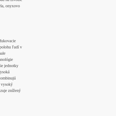
ela, onyxovo
yfukovacie
 polohu ľudí v
nale
hnológie
ie jednotky
Vysoká
 kombinujú
 vysoký
dzuje znížený