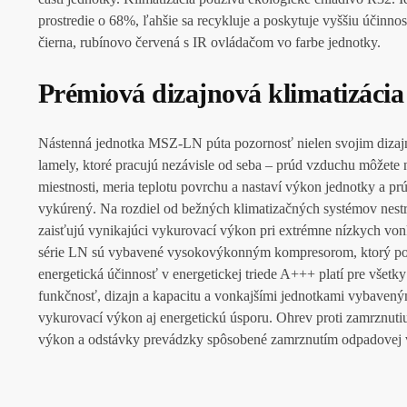
prostredie o 68%, ľahšie sa recykluje a poskytuje vyššiu účinn
čierna, rubínovo červená s IR ovládačom vo farbe jednotky.
Prémiová dizajnová klimatizácia
Nástenná jednotka MSZ-LN púta pozornosť nielen svojim dizajn
lamely, ktoré pracujú nezávisle od seba – prúd vzduchu môžete 
miestnosti, meria teplotu povrchu a nastaví výkon jednotky a pr
vykúrený. Na rozdiel od bežných klimatizačných systémov nestr
zaisťujú vynikajúci vykurovací výkon pri extrémne nízkych von
série LN sú vybavené vysokovýkonným kompresorom, ktorý posk
energetická účinnosť v energetickej triede A+++ platí pre všet
funkčnosť, dizajn a kapacitu a vonkajšími jednotkami vyba
vykurovací výkon aj energetickú úsporu. Ohrev proti zamrznuti
výkon a odstávky prevádzky spôsobené zamrznutím odpadovej vod