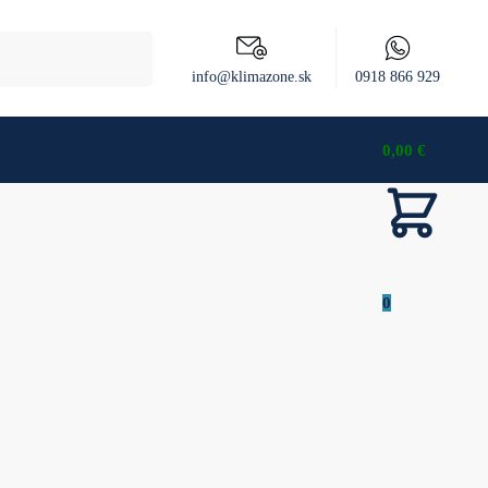
Vyhľadávanie
info@klimazone.sk
0918 866 929
0,00
€
0