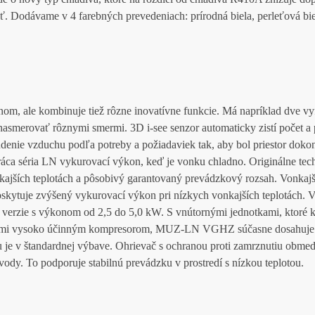
osť. Dodávame v 4 farebných prevedeniach: prírodná biela, perleťová bi
om, ale kombinuje tiež rôzne inovatívne funkcie. Má napríklad dve v
nasmerovať rôznymi smermi. 3D i-see senzor automaticky zistí počet a
údenie vzduchu podľa potreby a požiadaviek tak, aby bol priestor doko
áca séria LN vykurovací výkon, keď je vonku chladno. Originálne tec
kajších teplotách a pôsobivý garantovaný prevádzkový rozsah. Vonkajš
ytuje zvýšený vykurovací výkon pri nízkych vonkajších teplotách. 
ky verzie s výkonom od 2,5 do 5,0 kW. S vnútornými jednotkami, ktoré
venými vysoko účinným kompresorom, MUZ-LN VGHZ súčasne dosahuje
u je v štandardnej výbave. Ohrievač s ochranou proti zamrznutiu obme
y. To podporuje stabilnú prevádzku v prostredí s nízkou teplotou.