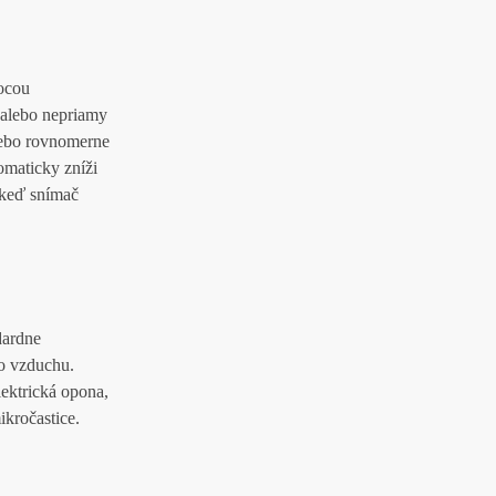
mocou
 alebo nepriamy
lebo rovnomerne
omaticky zníži
 keď snímač
dardne
zo vzduchu.
lektrická opona,
ikročastice.