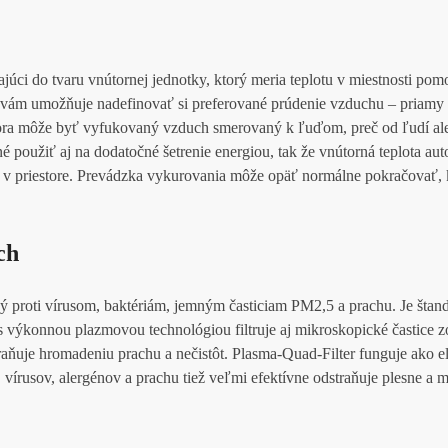
júci do tvaru vnútornej jednotky, ktorý meria teplotu v miestnosti po
 To vám umožňuje nadefinovať si preferované prúdenie vzduchu – priamy
ora môže byť vyfukovaný vzduch smerovaný k ľuďom, preč od ľudí a
né použiť aj na dodatočné šetrenie energiou, tak že vnútorná teplota aut
 v priestore. Prevádzka vykurovania môže opäť normálne pokračovať,
ch
 proti vírusom, baktériám, jemným časticiam PM2,5 a prachu. Je štan
 výkonnou plazmovou technológiou filtruje aj mikroskopické častice 
abraňuje hromadeniu prachu a nečistôt. Plasma-Quad-Filter funguje ako e
, vírusov, alergénov a prachu tiež veľmi efektívne odstraňuje plesne a m