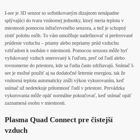
I-see je 3D senzor so sofistikovaným dizajnom nenápadne
splývajúci do tvaru vnútornej jednotky, ktorý meria teplotu v
miestnosti pomocou infračerveného senzora, a tiež je schopný
zistiť polohu osôb. To vám umožňuje nadefinovať si preferované
prúdenie vzduchu – priamy alebo nepriamy prúd vzduchu
vzhľadom k osobám v miestnosti. Pomocou senzora môže byť
vyfukovaný vzduch smerovaný k ľuďom, preč od ľudí alebo
rovnomerne do priestoru, kde sa ľudia často zdržiavajú. Snímač I-
see je možné použiť aj na dodatočné šetrenie energiou, tak že
vnútorná teplota automaticky zníži výkon vykurovaním, keď
snímač už nedetekuje prítomnosť ľudí v priestore. Prevádzka
vykurovania môže opäť normálne pokračovať, keď snímač opäť
zaznamená osobu v miestnosti.
Plasma Quad Connect pre čistejší
vzduch