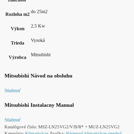
do 25m2
Rozloha m2
2,5 Kw
Výkon
Vysoká
Trieda
Mitsubishi
Výrobca
Mitsubishi Návod na obsluhu
Stiahnuť
Mitsubishi Instalacny Manual
Stiahnuť
Katalógové číslo:
MSZ-LN25VG2/V/B/R* + MUZ-LN25VG2
Kategória:
Klimatizácie
Značka:
Nástenné klimatizácie-stredná