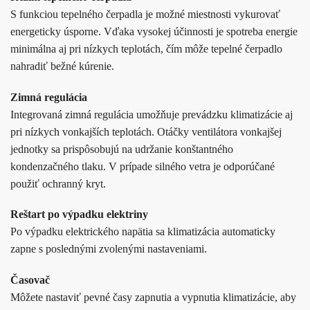
S funkciou tepelného čerpadla je možné miestnosti vykurovať
energeticky úsporne. Vďaka vysokej účinnosti je spotreba energie
minimálna aj pri nízkych teplotách, čím môže tepelné čerpadlo
nahradiť bežné kúrenie.
Zimná regulácia
Integrovaná zimná regulácia umožňuje prevádzku klimatizácie aj
pri nízkych vonkajších teplotách. Otáčky ventilátora vonkajšej
jednotky sa prispôsobujú na udržanie konštantného
kondenzačného tlaku. V prípade silného vetra je odporúčané
použiť ochranný kryt.
Reštart po výpadku elektriny
Po výpadku elektrického napätia sa klimatizácia automaticky
zapne s poslednými zvolenými nastaveniami.
Časovač
Môžete nastaviť pevné časy zapnutia a vypnutia klimatizácie, aby