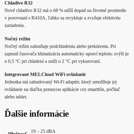
Chladivo R32
Nové chladivo R32 má o 68 % nižší dopad na životné prostredie
v porovnaní s R410A, ľahko sa recykluje a zvyšuje efektivitu
zariadenia.
Nočný režim
Nočný režim zabraňuje podchladeniu alebo prekúreniu. Pri
zapnutí časovača klimatizácia automaticky upraví teplotu: zvýši ju
o 0,5 °C pri chladení a zníži o 2 °C pri vykurovaní.
Integrované MELCloud WiFi ovládanie
Jednotka má zabudovaný Wi-Fi adaptér, ktorý umožňuje jej
ovládanie na diaľku pomocou aplikácie cez smartfón, počítač
alebo tablet.
Ďalšie informácie
19 – 25 dBA
Hlučnosť