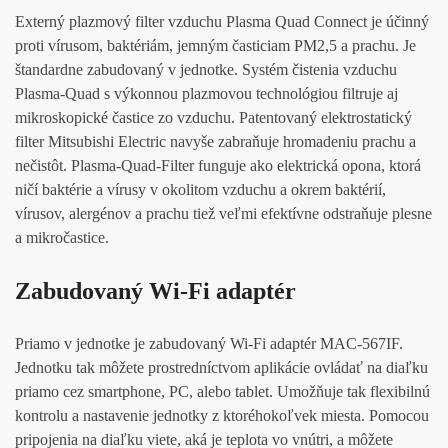
Externý plazmový filter vzduchu Plasma Quad Connect je účinný
proti vírusom, baktériám, jemným časticiam PM2,5 a prachu. Je
štandardne zabudovaný v jednotke. Systém čistenia vzduchu
Plasma-Quad s výkonnou plazmovou technológiou filtruje aj
mikroskopické častice zo vzduchu. Patentovaný elektrostatický
filter Mitsubishi Electric navyše zabraňuje hromadeniu prachu a
nečistôt. Plasma-Quad-Filter funguje ako elektrická opona, ktorá
ničí baktérie a vírusy v okolitom vzduchu a okrem baktérií,
vírusov, alergénov a prachu tiež veľmi efektívne odstraňuje plesne
a mikročastice.
Zabudovaný Wi-Fi adaptér
Priamo v jednotke je zabudovaný Wi-Fi adaptér MAC-567IF.
Jednotku tak môžete prostredníctvom aplikácie ovládať na diaľku
priamo cez smartphone, PC, alebo tablet. Umožňuje tak flexibilnú
kontrolu a nastavenie jednotky z ktoréhokoľvek miesta. Pomocou
pripojenia na diaľku viete, aká je teplota vo vnútri, a môžete