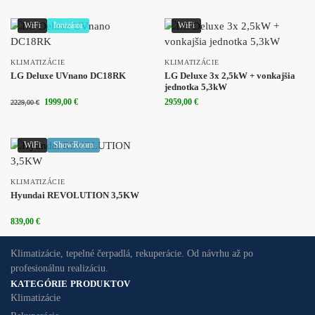
WiFi
Ionizátor
WiFi
KLIMATIZÁCIE
KLIMATIZÁCIE
LG Deluxe UVnano DC18RK
LG Deluxe 3x 2,5kW + vonkajšia
jednotka 5,3kW
1999,00
€
2959,00
€
2229,00
€
WiFi
ShowRoom
KLIMATIZÁCIE
Hyundai REVOLUTION 3,5KW
839,00
€
Klimatizácie, tepelné čerpadlá, rekuperácie. Od návrhu až po
profesionálnu realizáciu.
KATEGÓRIE PRODUKTOV
Klimatizácie