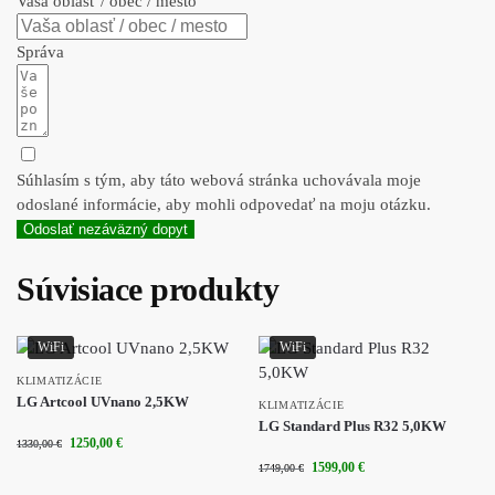
Vaša oblasť / obec / mesto
Správa
Súhlasím s tým, aby táto webová stránka uchovávala moje
odoslané informácie, aby mohli odpovedať na moju otázku.
Odoslať nezáväzný dopyt
Súvisiace produkty
WiFi
WiFi
KLIMATIZÁCIE
LG Artcool UVnano 2,5KW
KLIMATIZÁCIE
LG Standard Plus R32 5,0KW
1250,00
€
1330,00
€
1599,00
€
1749,00
€