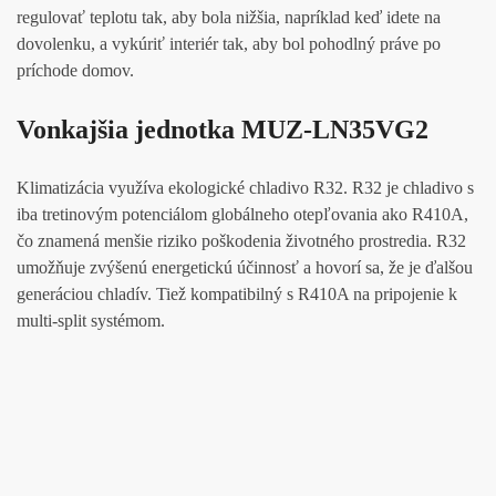
regulovať teplotu tak, aby bola nižšia, napríklad keď idete na
dovolenku, a vykúriť interiér tak, aby bol pohodlný práve po
príchode domov.
Vonkajšia jednotka MUZ-LN35VG2
Klimatizácia využíva ekologické chladivo R32. R32 je chladivo s
iba tretinovým potenciálom globálneho otepľovania ako R410A,
čo znamená menšie riziko poškodenia životného prostredia. R32
umožňuje zvýšenú energetickú účinnosť a hovorí sa, že je ďalšou
generáciou chladív. Tiež kompatibilný s R410A na pripojenie k
multi-split systémom.