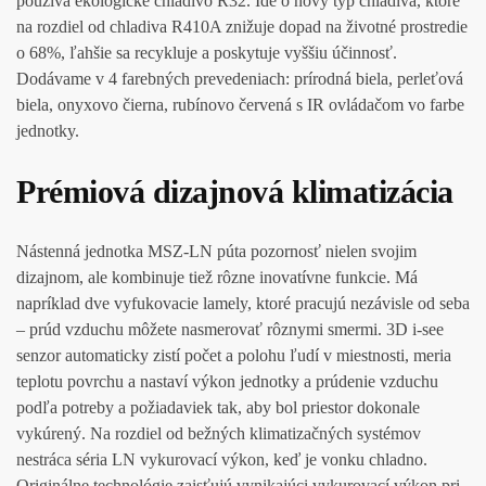
používa ekologické chladivo R32. Ide o nový typ chladiva, ktoré
na rozdiel od chladiva R410A znižuje dopad na životné prostredie
o 68%, ľahšie sa recykluje a poskytuje vyššiu účinnosť.
Dodávame v 4 farebných prevedeniach: prírodná biela, perleťová
biela, onyxovo čierna, rubínovo červená s IR ovládačom vo farbe
jednotky.
Prémiová dizajnová klimatizácia
Nástenná jednotka MSZ-LN púta pozornosť nielen svojim
dizajnom, ale kombinuje tiež rôzne inovatívne funkcie. Má
napríklad dve vyfukovacie lamely, ktoré pracujú nezávisle od seba
– prúd vzduchu môžete nasmerovať rôznymi smermi. 3D i-see
senzor automaticky zistí počet a polohu ľudí v miestnosti, meria
teplotu povrchu a nastaví výkon jednotky a prúdenie vzduchu
podľa potreby a požiadaviek tak, aby bol priestor dokonale
vykúrený. Na rozdiel od bežných klimatizačných systémov
nestráca séria LN vykurovací výkon, keď je vonku chladno.
Originálne technológie zaisťujú vynikajúci vykurovací výkon pri