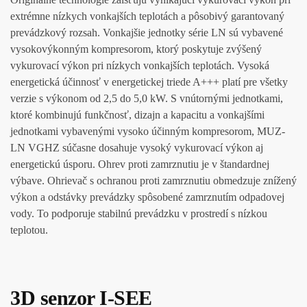
extrémne nízkych vonkajších teplotách a pôsobivý garantovaný
prevádzkový rozsah. Vonkajšie jednotky série LN sú vybavené
vysokovýkonným kompresorom, ktorý poskytuje zvýšený
vykurovací výkon pri nízkych vonkajších teplotách. Vysoká
energetická účinnosť v energetickej triede A+++ platí pre všetky
verzie s výkonom od 2,5 do 5,0 kW. S vnútornými jednotkami,
ktoré kombinujú funkčnosť, dizajn a kapacitu a vonkajšími
jednotkami vybavenými vysoko účinným kompresorom, MUZ-
LN VGHZ súčasne dosahuje vysoký vykurovací výkon aj
energetickú úsporu. Ohrev proti zamrznutiu je v štandardnej
výbave. Ohrievač s ochranou proti zamrznutiu obmedzuje znížený
výkon a odstávky prevádzky spôsobené zamrznutím odpadovej
vody. To podporuje stabilnú prevádzku v prostredí s nízkou
teplotou.
3D senzor I-SEE