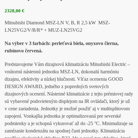
2328,00
€
Mitsubishi Diamond MSZ-LN V, B, R 2,5 kW MSZ-
LN25VG2/V/B/R* + MUZ-LN25VG2
Na výber v 3 farbách: perleťová biela, onyxovo čierna,
rubínovo červená.
Predstavujeme Vám dizajnovú klimatizáciu Mitsubishi Electric –
vnútornú nástennú jednotku MSZ-LN, dokonalú harmóniu
dizajnu, efektivity a nízkej hlučnosti. Víťaz ocenenia GOOD
DESIGN AWARD, jedného z popredných svetových
dizajnových ocenení. Nástenné klimatizácie z tejto prémiovej rady
sú vybavené podsvieteným displejom na IR ovládači, ktorý je už
v cene zariadenia. Jednotky je možné použiť aj v multisplitovom
zapojení. Vonkajšia jednotka je optimalizovaná pre severské
podmienky a je schopná vykurovať až do -25 °C. Minimalizuje sa
zamŕzanie kondenzátu na spodnej časti jednotky. Klimatizácia